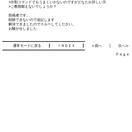
>分割コマンドでもうまくいかないのですがどなたか詳しい方
>ご教授願えないでしょうか？
投稿者です。
削除できないので追記します
解決できましたのでスルーしてください。
お騒がせしました
━━━━━━━━━━━━━━━━━━━━━━━━━━━━━━━━━━━━━━━━

通常モードに戻る
　　┃　　
ＩＮＤＥＸ
　　┃　　
≪前へ
　　│　　
次へ≫
━━━━━━━━━━━━━━━━━━━━━━━━━━━━━━━━━━━━━━━━

　　　　　　　　　　　　　　　　　　　　　　　　　　　　　　　　Ｐａｇｅ    