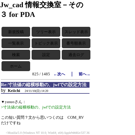
Jw_cad 情報交換室－その
３ for PDA
新規投稿
ツリー表示
スレッド表示
一覧表示
トピック表示
番号順表示
検索
設定
過去ログ
ホーム
｜
825 / 1485
←次へ
前へ→
Re:寸法値の縦横移動の、jwfでの設定方法
by
Keiichi
24/11/10(日) 14:20
▼yasuoさん：
>寸法値の縦横移動の、jwfでの設定方法
この短い質問？文から思いつくのは COM_RV
だけですね
<Mozilla/5.0 (Windows NT 10.0; Win64; x64) AppleWebKit/537.36