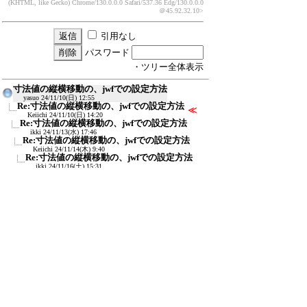
(KHTML, like Gecko) Chrome/130.0.0.0 Safari/537.36 Edg/130.0.0.0
＠45.92.32.10>
引用なし
パスワード
・ツリー全体表示
寸法値の縦横移動の、jwfでの設定方法
yasuo
24/11/10(日) 12:55
Re:寸法値の縦横移動の、jwfでの設定方法
≪
Keiichi
24/11/10(日) 14:20
Re:寸法値の縦横移動の、jwfでの設定方法
ikki
24/11/13(水) 17:46
Re:寸法値の縦横移動の、jwfでの設定方法
Keiichi
24/11/14(木) 9:40
Re:寸法値の縦横移動の、jwfでの設定方法
ikki
24/11/16(土) 15:31
新規投稿
ツリー表示
スレッド表示
一覧表示
トピック表示
番号順表示
検索
設定
過去ログ
ホーム
｜
825 / 1485
←次へ
前へ→