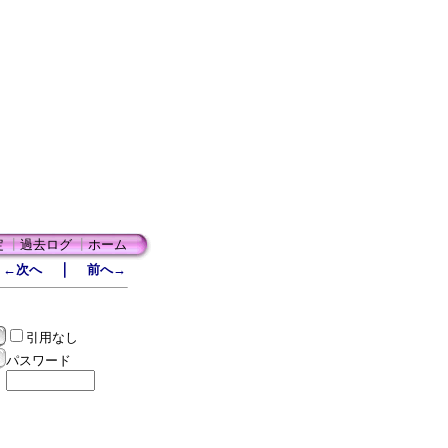
定
┃
過去ログ
┃
ホーム
｜
←次へ
前へ→
引用なし
パスワード