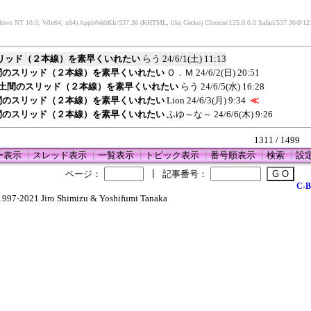
dows NT 10.0; Win64; x64) AppleWebKit/537.36 (KHTML, like Gecko) Chrome/125.0.0.0 Safari/537.36
＠121
スリッド（２本線）を素早くいれたい
らう
24/6/1(土) 11:13
土間のスリッド（２本線）を素早くいれたい
Ｏ．Ｍ
24/6/2(日) 20:51
場 土間のスリッド（２本線）を素早くいれたい
らう
24/6/5(水) 16:28
土間のスリッド（２本線）を素早くいれたい
Lion
24/6/3(月) 9:34
≪
土間のスリッド（２本線）を素早くいれたい
ふゆ～な～
24/6/6(木) 9:26
1311 / 1499
ー表示
┃
スレッド表示
┃
一覧表示
┃
トピック表示
┃
番号順表示
┃
検索
┃
設
ページ：
┃
記事番号：
C-B
1997-2021 Jiro Shimizu & Yoshifumi Tanaka