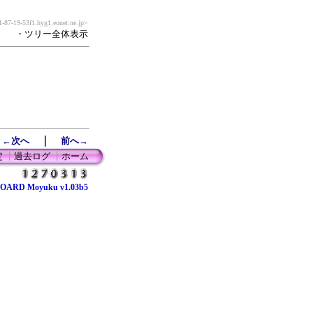
-87-19-53f1.hyg1.eonet.ne.jp>
・ツリー全体表示
｜
←次へ
前へ→
定
┃
過去ログ
┃
ホーム
OARD Moyuku v1.03b5