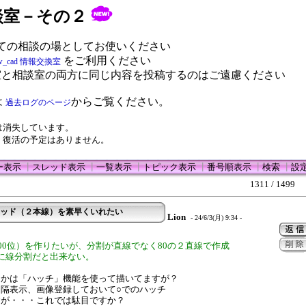
 相談室－その２
ての相談の場としてお使いください
をご利用ください
w_cad 情報交換室
室と相談室の両方に同じ内容を投稿するのはご遠慮ください
は
からご覧ください。
過去ログのページ
は消失しています。
、復活の予定はありません。
ー表示
┃
スレッド表示
┃
一覧表示
┃
トピック表示
┃
番号順表示
┃
検索
┃
設
1311 / 1499
スリッド（２本線）を素早くいれたい
Lion
- 24/6/3(月) 9:34 -
500位）を作りたいが、分割が直線でなく80の２直線で作成
に線分割だと出来ない。
とかは「ハッチ」機能を使って描いてますが？
隔表示、画像登録しておいて○でのハッチ
すが・・・これでは駄目ですか？