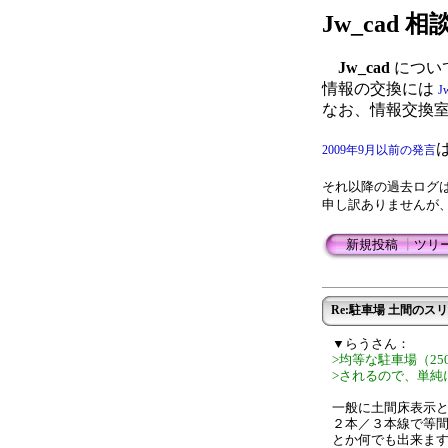
Jw_cad
Jw_cad
につい
情報の交換には
J
なお、情報交換
2009年9月以前の発言
それ以降の過去ログ
申し訳ありませんが
新規投稿
┃
ツリ
Re:駐車場 土間の
▼らうさん：
>均等な駐車場（2
>されるので、単純
一般に土間床表示
２本／３本線で等間
とか何でも出来ま