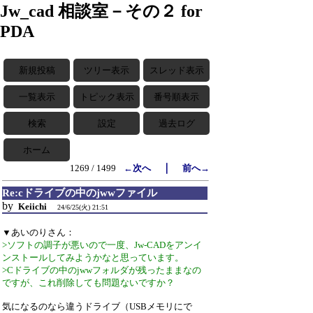
Jw_cad 相談室－その２ for
PDA
新規投稿
ツリー表示
スレッド表示
一覧表示
トピック表示
番号順表示
検索
設定
過去ログ
ホーム
｜
1269 / 1499
←次へ
前へ→
Re:cドライブの中のjwwファイル
by
Keiichi
24/6/25(火) 21:51
▼あいのりさん：
>ソフトの調子が悪いので一度、Jw-CADをアンイ
ンストールしてみようかなと思っています。
>Cドライブの中のjwwフォルダが残ったままなの
ですが、これ削除しても問題ないですか？
気になるのなら違うドライブ（USBメモリにで