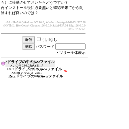
も）に移動させておいたらどうですか？
再インストール後に必要無いと確認出来てから削
除すれば良いのでは？
<Mozilla/5.0 (Windows NT 10.0; Win64; x64) AppleWebKit/537.36
(KHTML, like Gecko) Chrome/126.0.0.0 Safari/537.36 Edg/126.0.0.0
＠45.92.32.5>
引用なし
パスワード
・ツリー全体表示
cドライブの中のjwwファイル
あいのり
24/6/25(火) 21:17
Re:cドライブの中のjwwファイル
≪
Keiichi
24/6/25(火) 21:51
Re:cドライブの中のjwwファイル
あいのり
24/6/26(水) 22:23
新規投稿
ツリー表示
スレッド表示
一覧表示
トピック表示
番号順表示
検索
設定
過去ログ
ホーム