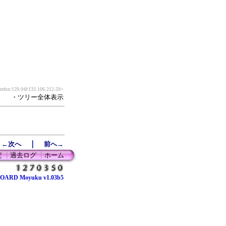
refox/129.0
＠133.106.212.59>
・ツリー全体表示
｜
←次へ
前へ→
定
┃
過去ログ
┃
ホーム
OARD Moyuku v1.03b5