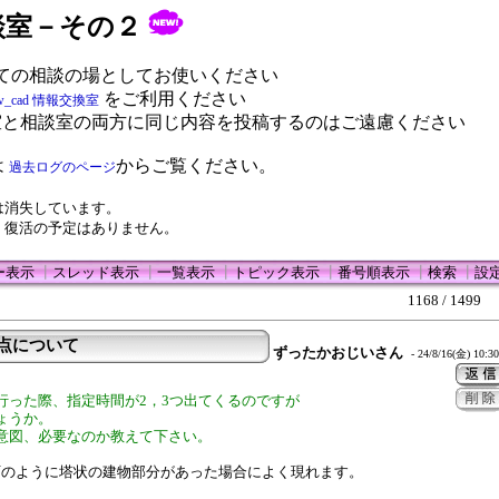
 相談室－その２
ての相談の場としてお使いください
をご利用ください
w_cad 情報交換室
室と相談室の両方に同じ内容を投稿するのはご遠慮ください
は
からご覧ください。
過去ログのページ
は消失しています。
、復活の予定はありません。
ー表示
┃
スレッド表示
┃
一覧表示
┃
トピック表示
┃
番号順表示
┃
検索
┃
設
1168 / 1499
定点について
ずったかおじいさん
- 24/8/16(金) 10:30
行った際、指定時間が2，3つ出てくるのですが
ょうか。
意図、必要なのか教えて下さい。
庁のように塔状の建物部分があった場合によく現れます。