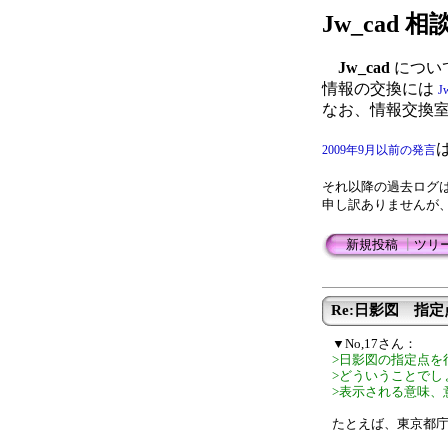
Jw_cad
Jw_cad
につい
情報の交換には
J
なお、情報交換
2009年9月以前の発言
それ以降の過去ログ
申し訳ありませんが
新規投稿
┃
ツリ
Re:日影図 指
▼No,17さん：
>日影図の指定点を
>どういうことでし
>表示される意味、
たとえば、東京都