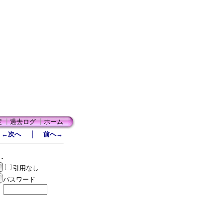
定
┃
過去ログ
┃
ホーム
｜
←次へ
前へ→
 -
引用なし
パスワード