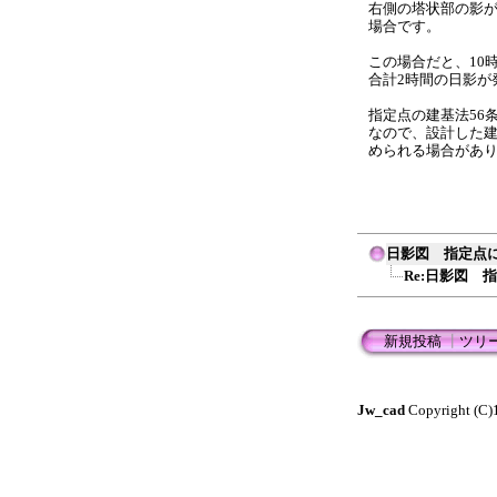
右側の塔状部の影が
場合です。
この場合だと、10時
合計2時間の日影が
指定点の建基法56
なので、設計した
められる場合があ
日影図 指定点
Re:日影図 
新規投稿
┃
ツリ
Jw_cad
Copyright (C)