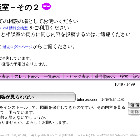
 相談室－その２
ての相談の場としてお使いください
をご利用ください
w_cad 情報交換室
室と相談室の両方に同じ内容を投稿するのはご遠慮ください
は
からご覧ください。
過去ログのページ
は消失しています。
、復活の予定はありません。
ー表示
┃
スレッド表示
┃
一覧表示
┃
トピック表示
┃
番号順表示
┃
検索
┃
設
1049 / 1499
内容が見られない
takatsukasa
- 24/10/5(土) 10:00 -
cadをインストールして、図面を保存してきたのですが、その内容を見る
って、困っています。
お教え願えないでしょうか。
ありませんが、よろしくお願いします。
ows NT 10.0; Win64; x64) AppleWebKit/537.36 (KHTML, like Gecko) Chrome/129.0.0.0 Safari/537.36
＠45.3