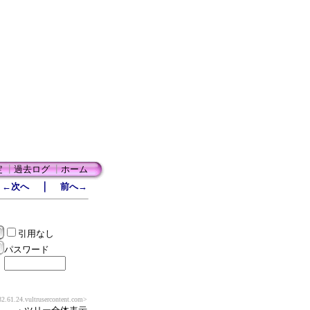
定
┃
過去ログ
┃
ホーム
｜
←次へ
前へ→
引用なし
パスワード
2.61.24.vultrusercontent.com>