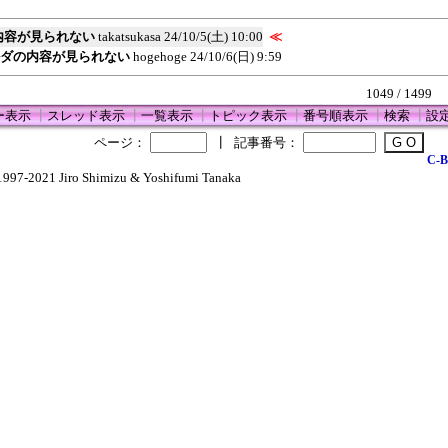
内容が見られない
takatsukasa
24/10/5(土) 10:00
≪
ルダの内容が見られない
hogehoge
24/10/6(日) 9:59
1049 / 1499
ー表示
┃
スレッド表示
┃
一覧表示
┃
トピック表示
┃
番号順表示
┃
検索
┃
設
ページ：
┃
記事番号：
C-B
1997-2021 Jiro Shimizu & Yoshifumi Tanaka