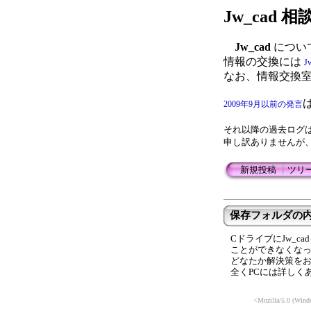
Jw_cad
Jw_cad
につい
情報の交換には
J
なお、情報交換
2009年9月以前の発言
それ以降の過去ログ
申し訳ありませんが
新規投稿
┃
ツリ
保存フォルダの
CドライブにJw_
ことができなくな
どなたか解決策を
全くPCには詳しく
<Mozilla/5.0 (Wind