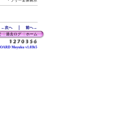
・ツリー全体表示
｜
←次へ
前へ→
定
┃
過去ログ
┃
ホーム
OARD Moyuku v1.03b5