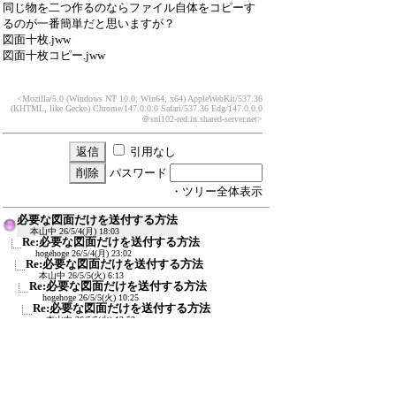
同じ物を二つ作るのならファイル自体をコピーす
るのが一番簡単だと思いますが？
図面十枚.jww
図面十枚コピー.jww
<Mozilla/5.0 (Windows NT 10.0; Win64; x64) AppleWebKit/537.36
(KHTML, like Gecko) Chrome/147.0.0.0 Safari/537.36 Edg/147.0.0.0
＠sni102-red.in.shared-server.net>
引用なし
パスワード
・ツリー全体表示
必要な図面だけを送付する方法
本山中
26/5/4(月) 18:03
Re:必要な図面だけを送付する方法
hogehoge
26/5/4(月) 23:02
Re:必要な図面だけを送付する方法
本山中
26/5/5(火) 6:13
Re:必要な図面だけを送付する方法
hogehoge
26/5/5(火) 10:25
Re:必要な図面だけを送付する方法
本山中
26/5/5(火) 12:52
Re:必要な図面だけを送付する方法
≪
Keiichi
26/5/5(火) 19:28
Re:必要な図面だけを送付する方法
やま
26/5/6(水) 14:54