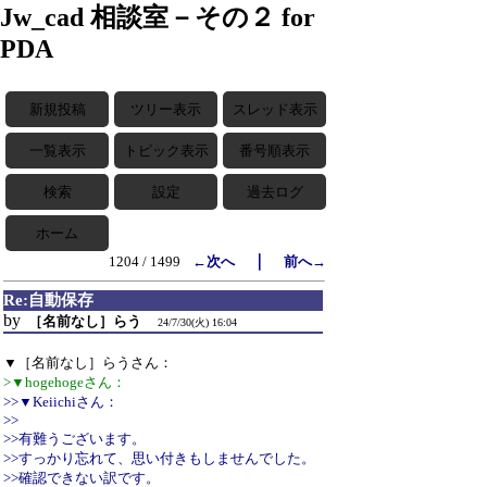
Jw_cad 相談室－その２ for
PDA
新規投稿
ツリー表示
スレッド表示
一覧表示
トピック表示
番号順表示
検索
設定
過去ログ
ホーム
｜
1204 / 1499
←次へ
前へ→
Re:自動保存
by
［名前なし］らう
24/7/30(火) 16:04
▼［名前なし］らうさん：
>▼hogehogeさん：
>>▼Keiichiさん：
>>
>>有難うございます。
>>すっかり忘れて、思い付きもしませんでした。
>>確認できない訳です。