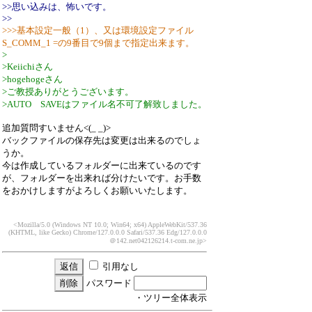
>>思い込みは、怖いです。
>>
>>>基本設定一般（1）、又は環境設定ファイル
S_COMM_1 =の9番目で9個まで指定出来ます。
>
>Keiichiさん
>hogehogeさん
>ご教授ありがとうございます。
>AUTO SAVEはファイル名不可了解致しました。
追加質問すいません<(_ _)>
バックファイルの保存先は変更は出来るのでしょ
うか。
今は作成しているフォルダーに出来ているのです
が、フォルダーを出来れば分けたいです。お手数
をおかけしますがよろしくお願いいたします。
<Mozilla/5.0 (Windows NT 10.0; Win64; x64) AppleWebKit/537.36
(KHTML, like Gecko) Chrome/127.0.0.0 Safari/537.36 Edg/127.0.0.0
＠142.net042126214.t-com.ne.jp>
引用なし
パスワード
・ツリー全体表示