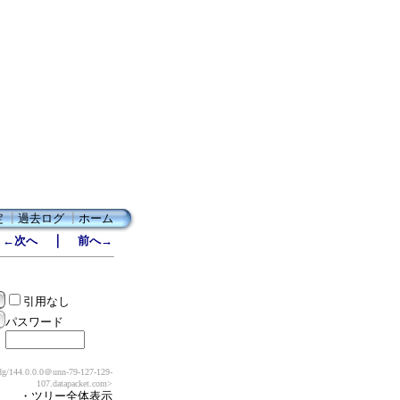
定
┃
過去ログ
┃
ホーム
｜
←次へ
前へ→
引用なし
パスワード
g/144.0.0.0
＠unn-79-127-129-
107.datapacket.com>
・ツリー全体表示