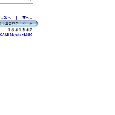
｜
←次へ
前へ→
定
┃
過去ログ
┃
ホーム
OARD Moyuku v1.03b5