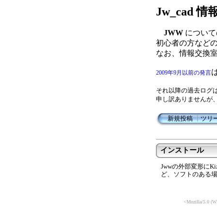
Jw_cad
JWW
について
初心者の方など
なお、情報交換
2009年9月以前の発言
それ以降の過去ログ
申し訳ありませんが
新規投稿
┃
ツリ
インストール
Jwwの外部変形にK
ど、ソフトのある
<Mozilla/5.0 (W