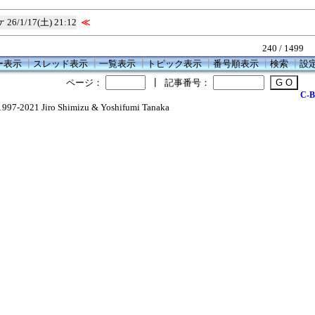
ケ
26/1/17(土) 21:12
≪
240 / 1499
ー表示
┃
スレッド表示
┃
一覧表示
┃
トピック表示
┃
番号順表示
┃
検索
┃
設
ページ：
┃
記事番号：
C-B
1997-2021 Jiro Shimizu & Yoshifumi Tanaka