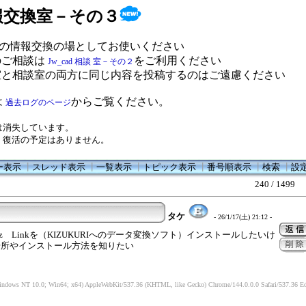
 情報交換室－その３
の情報交換の場としてお使いください
のご相談は
をご利用ください
Jw_cad 相談 室－その２
室と相談室の両方に同じ内容を投稿するのはご遠慮ください
は
からご覧ください。
過去ログのページ
は消失しています。
、復活の予定はありません。
ー表示
┃
スレッド表示
┃
一覧表示
┃
トピック表示
┃
番号順表示
┃
検索
┃
設
240 / 1499
タケ
- 26/1/17(土) 21:12 -
iz Linkを（KIZUKURIへのデータ変換ソフト）インストールしたいけ
場所やインストール方法を知りたい
indows NT 10.0; Win64; x64) AppleWebKit/537.36 (KHTML, like Gecko) Chrome/144.0.0.0 Safari/537.36 Ed