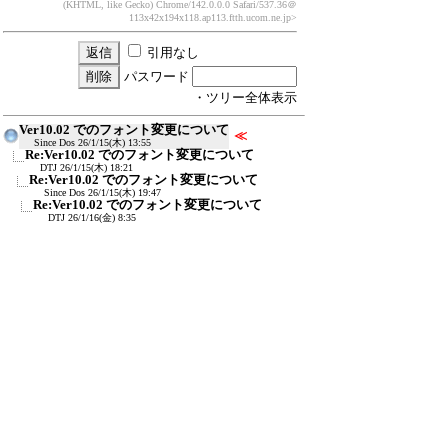
(KHTML, like Gecko) Chrome/142.0.0.0 Safari/537.36
＠
113x42x194x118.ap113.ftth.ucom.ne.jp>
引用なし
パスワード
・ツリー全体表示
Ver10.02 でのフォント変更について
≪
Since Dos
26/1/15(木) 13:55
Re:Ver10.02 でのフォント変更について
DTJ
26/1/15(木) 18:21
Re:Ver10.02 でのフォント変更について
Since Dos
26/1/15(木) 19:47
Re:Ver10.02 でのフォント変更について
DTJ
26/1/16(金) 8:35
新規投稿
ツリー表示
スレッド表示
一覧表示
トピック表示
番号順表示
検索
設定
過去ログ
ホーム
｜
250 / 1499
←次へ
前へ→
ページ：
記事番号：