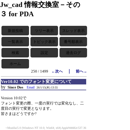
Jw_cad 情報交換室－その
３ for PDA
新規投稿
ツリー表示
スレッド表示
一覧表示
トピック表示
番号順表示
検索
設定
過去ログ
ホーム
｜
250 / 1499
←次へ
前へ→
Ver10.02 でのフォント変更について
by
Since Dos
Email
26/1/15(木) 13:55
Version 10.02で
フォント変更の際、一度の実行では変化なし、二
度目の実行で変更となります。
皆さまはどうですか?
<Mozilla/5.0 (Windows NT 10.0; Win64; x64) AppleWebKit/537.36