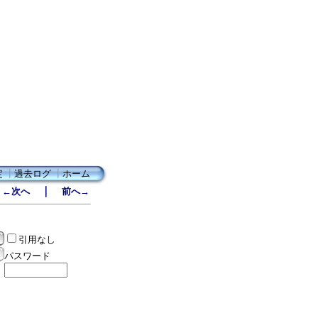
定
┃
過去ログ
┃
ホーム
｜
←次へ
前へ→
引用なし
パスワード