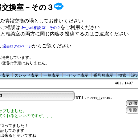
 情報交換室－その３
の情報交換の場としてお使いください
のご相談は
をご利用ください
Jw_cad 相談 室－その２
室と相談室の両方に同じ内容を投稿するのはご遠慮ください
は
からご覧ください。
過去ログのページ
は消失しています。
、復活の予定はありません。
ー表示
┃
スレッド表示
┃
一覧表示
┃
トピック表示
┃
番号順表示
┃
検索
┃
設
461 / 1497
.3
DTJ
- 25/9/13(土) 22:48 -
ップしました。
てくれるといいのですが、、、
を待ってました！
検証してみます
り出来ると良いですね