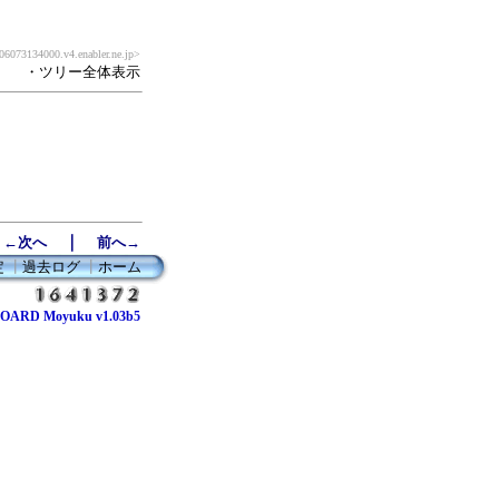
073134000.v4.enabler.ne.jp>
・ツリー全体表示
｜
←次へ
前へ→
定
┃
過去ログ
┃
ホーム
OARD Moyuku v1.03b5