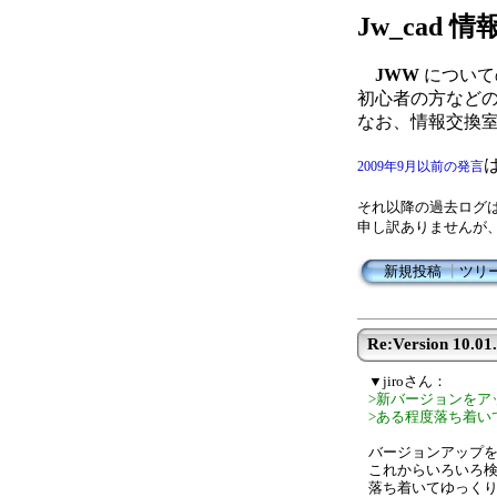
Jw_cad
JWW
について
初心者の方など
なお、情報交換
2009年9月以前の発言
それ以降の過去ログ
申し訳ありませんが
新規投稿
┃
ツリ
Re:Version 10.01
▼jiroさん：
>新バージョンをア
>ある程度落ち着い
バージョンアップ
これからいろいろ
落ち着いてゆっく