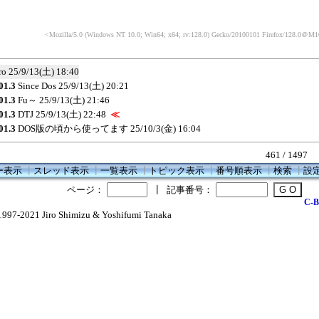
<Mozilla/5.0 (Windows NT 10.0; Win64; x64; rv:128.0) Gecko/20100101 Firefox/128.0
＠M106
ro
25/9/13(土) 18:40
01.3
Since Dos
25/9/13(土) 20:21
01.3
Fu～
25/9/13(土) 21:46
01.3
DTJ
25/9/13(土) 22:48
≪
01.3
DOS版の頃から使ってます
25/10/3(金) 16:04
461 / 1497
ー表示
┃
スレッド表示
┃
一覧表示
┃
トピック表示
┃
番号順表示
┃
検索
┃
設
ページ：
┃
記事番号：
C-B
1997-2021 Jiro Shimizu & Yoshifumi Tanaka