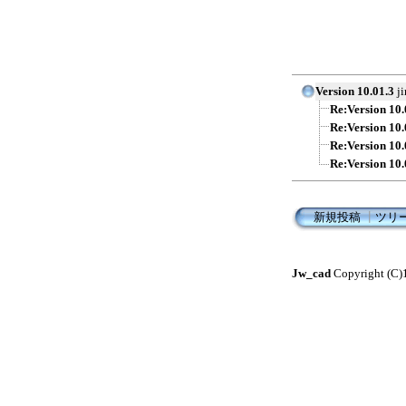
Version 10.01.3
ji
Re:Version 10.
Re:Version 10.
Re:Version 10.
Re:Version 10.
新規投稿
┃
ツリ
Jw_cad
Copyright (C)