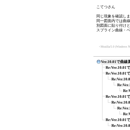
こてつさん
同じ現象を確認し
同一図面内では曲
別図面に貼り付け
スプライン曲線・
<Mozilla/5.0 (Windows N
Ver.10.01で
Re:Ver.10
Re:Ver.10
Re:Ver
Re:V
Re
Re:Ver.10
Re:Ver
Re:V
Re
Re:Ver.10
Re:Ver