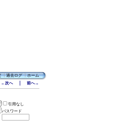
定
┃
過去ログ
┃
ホーム
｜
←次へ
前へ→
引用なし
パスワード