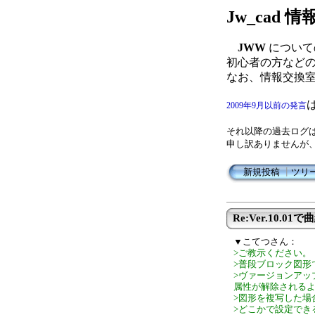
Jw_cad
JWW
について
初心者の方など
なお、情報交換
2009年9月以前の発言
それ以降の過去ログ
申し訳ありませんが
新規投稿
┃
ツリ
Re:Ver.10.
▼こてつさん：
>ご教示ください。
>普段ブロック図形
>ヴァージョンアッ
属性が解除される
>図形を複写した場
>どこかで設定でき