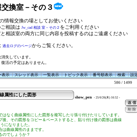
 情報交換室－その３
の情報交換の場としてお使いください
のご相談は
をご利用ください
Jw_cad 相談 室－その２
室と相談室の両方に同じ内容を投稿するのはご遠慮ください
は
からご覧ください。
過去ログのページ
は消失しています。
、復活の予定はありません。
ー表示
┃
スレッド表示
┃
一覧表示
┃
トピック表示
┃
番号順表示
┃
検索
┃
設
586 / 1499
01で曲線属性にした図形
show_pen
- 25/6/26(木) 16:52 -
ではなく曲線属性にした図形を複写したり張り付けたりしています。
プ後、その図形をコピー＆ペーストすると、貼り付け後の図形は曲線
ようになりました。
合は曲線属性のままです。
るのでしょうか？