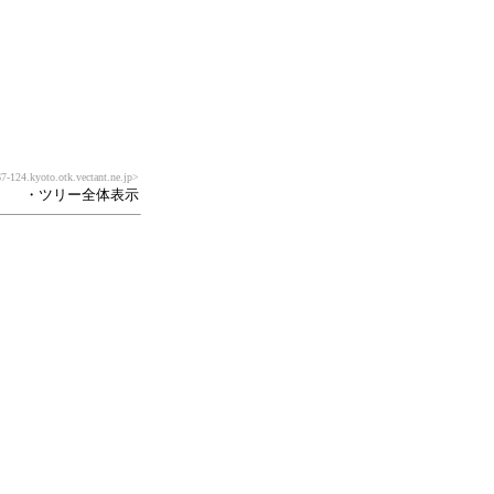
-124.kyoto.otk.vectant.ne.jp>
・ツリー全体表示