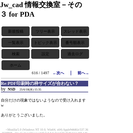
Jw_cad 情報交換室－その
３ for PDA
新規投稿
ツリー表示
スレッド表示
一覧表示
トピック表示
番号順表示
検索
設定
過去ログ
ホーム
｜
616 / 1497
←次へ
前へ→
Re:PDF印刷時の枠サイズが合わない？
by
NSD
25/6/18(水) 15:35
自分だけの現象ではないようなので受け入れます
w
ありがとうございました。
<Mozilla/5.0 (Windows NT 10.0; Win64; x64) AppleWebKit/537.36