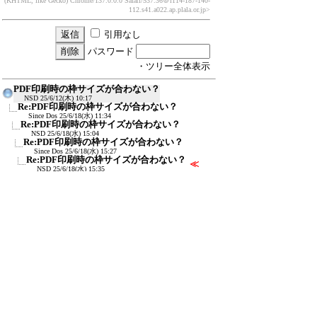
(KHTML, like Gecko) Chrome/137.0.0.0 Safari/537.36
＠i114-187-140-
112.s41.a022.ap.plala.or.jp>
引用なし
パスワード
・ツリー全体表示
PDF印刷時の枠サイズが合わない？
NSD
25/6/12(木) 10:17
Re:PDF印刷時の枠サイズが合わない？
Since Dos
25/6/18(水) 11:34
Re:PDF印刷時の枠サイズが合わない？
NSD
25/6/18(水) 15:04
Re:PDF印刷時の枠サイズが合わない？
Since Dos
25/6/18(水) 15:27
Re:PDF印刷時の枠サイズが合わない？
≪
NSD
25/6/18(水) 15:35
新規投稿
ツリー表示
スレッド表示
一覧表示
トピック表示
番号順表示
検索
設定
過去ログ
ホーム
｜
616 / 1497
←次へ
前へ→