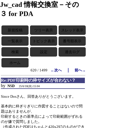
Jw_cad 情報交換室－その
３ for PDA
新規投稿
ツリー表示
スレッド表示
一覧表示
トピック表示
番号順表示
検索
設定
過去ログ
ホーム
｜
620 / 1499
←次へ
前へ→
Re:PDF印刷時の枠サイズが合わない？
by
NSD
25/6/18(水) 15:04
Since Dosさん、回答ありがとうございます。
基本的に枠ぎりぎりに作図することはないので問
題はありませんが、
印刷するときの基準点によって印刷範囲がずれる
のが嫌で質問しました。
（作成されたPDFはちゃんと420x297のものができ