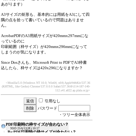
あがります）
A3サイズの矩形も、基本的には用紙をA3にして四
隅の点を拾って書いているので問題はありませ
ん。
AcrobatPDFのA3用紙サイズが420mmx297mmにな
っているのに
印刷範囲（枠サイズ）が420mmx296mmになって
しまうのが気になります。
Since Dosさんも、Microsoft Print to PDFでA3枠書
込したら、枠サイズは420x296になりますか？
<Mozilla/5.0 (Windows NT 10.0; Win64; x64) AppleWebKit/537.36
(KHTML, like Gecko) Chrome/137.0.0.0 Safari/537.36
＠i114-187-140-
112.s41.a022.ap.plala.or.jp>
引用なし
パスワード
・ツリー全体表示
PDF印刷時の枠サイズが合わない？
NSD
25/6/12(木) 10:17
Re:PDF印刷時の枠サイズが合わない？
Since Dos
25/6/18(水) 11:34