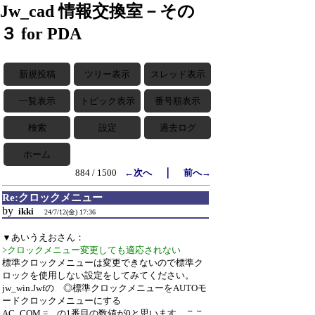
Jw_cad 情報交換室－その
３ for PDA
新規投稿
ツリー表示
スレッド表示
一覧表示
トピック表示
番号順表示
検索
設定
過去ログ
ホーム
｜
884 / 1500
←次へ
前へ→
Re:クロックメニュー
by
ikki
24/7/12(金) 17:36
▼あいうえおさん：
>クロックメニュー変更しても適応されない
標準クロックメニューは変更できないので標準ク
ロックを使用しない設定をしてみてください。
jw_win.Jwfの ◎標準クロックメニューをAUTOモ
ードクロックメニューにする
AC_COM = の1番目の数値が0と思います。ここ