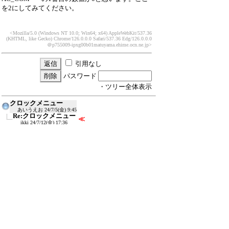
を2にしてみてください。
<Mozilla/5.0 (Windows NT 10.0; Win64; x64) AppleWebKit/537.36
(KHTML, like Gecko) Chrome/126.0.0.0 Safari/537.36 Edg/126.0.0.0
＠p755009-ipxg00b01matuyama.ehime.ocn.ne.jp>
引用なし
パスワード
・ツリー全体表示
クロックメニュー
あいうえお
24/7/5(金) 9:45
Re:クロックメニュー
≪
ikki
24/7/12(金) 17:36
新規投稿
ツリー表示
スレッド表示
一覧表示
トピック表示
番号順表示
検索
設定
過去ログ
ホーム
｜
884 / 1500
←次へ
前へ→