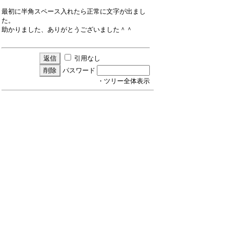
最初に半角スペース入れたら正常に文字が出まし
た。
助かりました、ありがとうございました＾＾
引用なし
パスワード
・ツリー全体表示
新規投稿
ツリー表示
スレッド表示
一覧表示
トピック表示
番号順表示
検索
設定
過去ログ
ホーム
｜
45 / 58 ﾂﾘｰ
←次へ
前へ→
ページ：
記事番号：