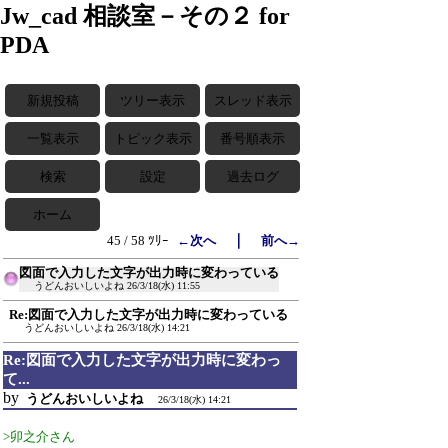
Jw_cad 相談室－その２ for
PDA
新規投稿
ツリー表示
スレッド表示
一覧表示
トピック表示
番号順表示
検索
設定
過去ログ
ホーム
｜
45 / 58 ﾂﾘｰ
←次へ
前へ→
図面で入力した文字が出力時に変わっている
うどんおいしいよね
26/3/18(水) 11:55
Re:図面で入力した文字が出力時に変わっている
うどんおいしいよね
26/3/18(水) 14:21
Re:図面で入力した文字が出力時に変わっ
て...
by
うどんおいしいよね
26/3/18(水) 14:21
>卯之介さん