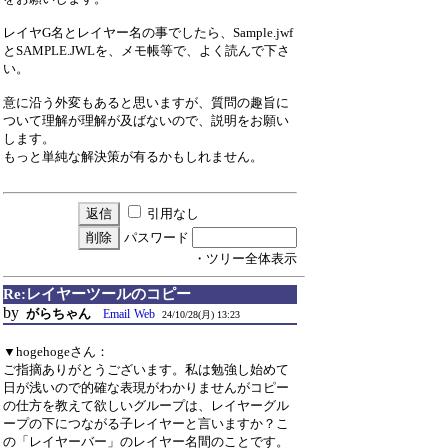
レイヤG名とレイヤー名の事でしたら、Sample.jwf
とSAMPLE.JWLを、メモ帳等で、よく読んで下さ
い。
意に沿う外変もあると思いますが、質問の趣旨に
ついて理解が理解が及ばないので、説明をお願い
します。
もっと単純な解決策が有るかもしれません。
引用なし
パスワード
・ツリー全体表示
Re:レイヤーツールのコピー
by
がらちゃん
Email
Web
24/10/28(月) 13:23
▼hogehogeさん：
ご指摘ありがとうございます。私は勉強し始めて
日が浅いので的確な表現がわかりませんがコピー
の仕方を教えて欲しいグループは、レイヤーグル
ープの下につながる子レイヤーと言いますか？こ
の「レイヤーバー」のレイヤー名間のことです。