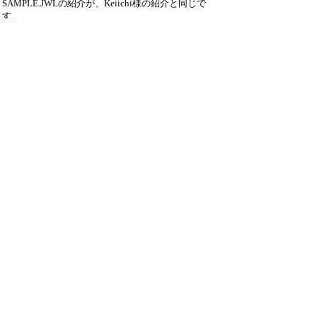
SAMPLE.JWLの紹介が、Keiichi様の紹介と同じで
す。
テキストファイルとして読めば、詳しい事が記述
してありますので、参考にしてください。
レイヤG名 - レイヤ名 として、記述されてい
ますので、参考にしてください。
Sample.jwf をリネームして、jw_win.jwfにしてお
いて、レイヤG名 - レイヤ名 の設定を記述す
れば、起動時に読み込みます。
がらちゃん.jwf 等に名称を変えれば、読みこんだ
時に変更できます。
また、SAMPLE.JWL の必要な部分だけを記述し
て、名称変更し、読み込めば同じに動きます。レ
イヤの表示・表示のみ・非表示の設定もできま
す。
’書き出し’ 機能を使い、不要部分の削除でも行
けます。
テキストファイルとして編集する際は、最初の方
にあるENDの削除が必要です。
.jwf・.JWL 共に、必要な部分の記述だけでOKで
す。