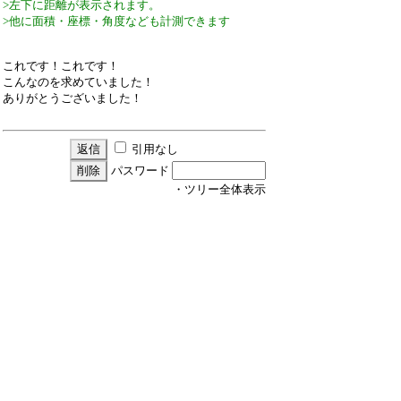
>左下に距離が表示されます。
>他に面積・座標・角度なども計測できます
これです！これです！
こんなのを求めていました！
ありがとうございました！
引用なし
パスワード
・ツリー全体表示
新規投稿
ツリー表示
スレッド表示
一覧表示
トピック表示
番号順表示
検索
設定
過去ログ
ホーム
348 / 58 ﾂﾘｰ
←次へ
ページ：
記事番号：