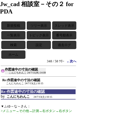
Jw_cad 相談室－その２ for
PDA
新規投稿
ツリー表示
スレッド表示
一覧表示
トピック表示
番号順表示
検索
設定
過去ログ
ホーム
348 / 58 ﾂﾘｰ
←次へ
作図途中の寸法の確認
こんにちわんこ
24/7/11(木) 14:09
Re:作図途中の寸法の確認
こんにちわんこ
24/7/13(土) 10:15
Re:作図途中の寸法の確認
by
こんにちわんこ
24/7/13(土) 10:15
▼ふゆ～な～さん：
>メニュー→その他→計測→右ボタン→右ボタン