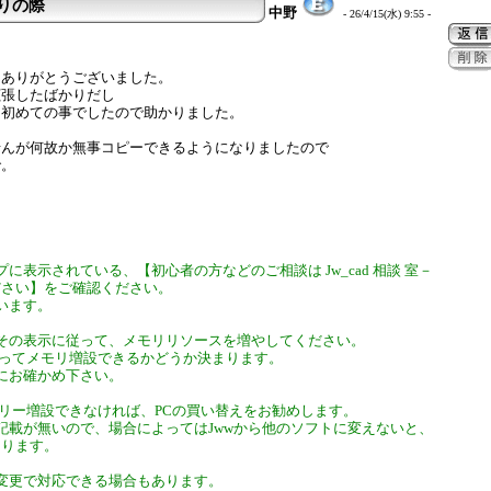
取りの際
中野
- 26/4/15(水) 9:55 -
にありがとうございました。
拡張したばかりだし
て初めての事でしたので助かりました。
せんが何故か無事コピーできるようになりましたので
で。
に表示されている、【初心者の方などのご相談は Jw_cad 相談 室－
ださい】をご確認ください。
います。
その表示に従って、メモリリソースを増やしてください。
よってメモリ増設できるかどうか決まります。
にお確かめ下さい。
モリー増設できなければ、PCの買い替えをお勧めします。
記載が無いので、場合によってはJwwから他のソフトに変えないと、
あります。
変更で対応できる場合もあります。