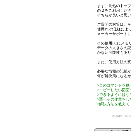
まず、此処のトップに
の２をご利用くだ
そちらが良いと思
ご質問の対策は、
使用PCの仕様によ
メーカーサポート
その使用PCにメモ
データの大きさの記
かない可能性もあ
また、使用方法の
必要な情報の記載
何が解決策になる
>このコマンドを処
>コピーしたい図面
>できるようにはな
>逐一その作業をし
>解決方法を教えて
<Mozilla/5.0 (W