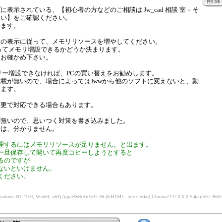
表示されている、【初心者の方などのご相談は Jw_cad 相談 室－そ
さい】をご確認ください。
います。
その表示に従って、メモリリソースを増やしてください。
ってメモリ増設できるかどうか決まります。
にお確かめ下さい。
リー増設できなければ、PCの買い替えをお勧めします。
載が無いので、場合によってはJwwから他のソフトに変えないと、動
ります。
変更で対応できる場合もあります。
が無いので、思いつく対策を書き込みました。
かは、分かりません。
理するにはメモリリソースが足りません。と出ます。
一旦保存して開いて再度コピーしようとすると
るのですが
ないといけません。
ください。
indows NT 10.0; Win64; x64) AppleWebKit/537.36 (KHTML, like Gecko) Chrome/147.0.0.0 Safari/537.36
＠s