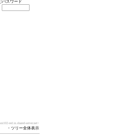
パスワード
ni102-red.in.shared-server.net>
・ツリー全体表示