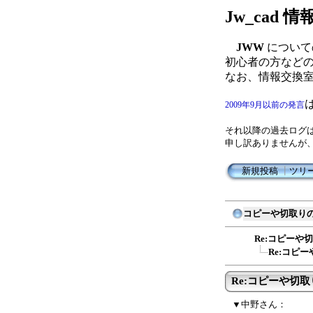
Jw_cad
JWW
について
初心者の方など
なお、情報交換
2009年9月以前の発言
それ以降の過去ログ
申し訳ありませんが
新規投稿
┃
ツリ
コピーや切取り
Re:コピーや
Re:コピ
Re:コピーや切
▼中野さん：