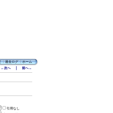
定
┃
過去ログ
┃
ホーム
｜
←次へ
前へ→
引用なし