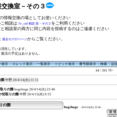
 情報交換室－その３
の情報交換の場としてお使いください
のご相談は
をご利用ください
Jw_cad 相談 室－その２
室と相談室の両方に同じ内容を投稿するのはご遠慮ください
は
からご覧ください。
過去ログのページ
は消失しています。
、復活の予定はありません。
ー表示
┃
スレッド表示
┃
一覧表示
┃
トピック表示
┃
番号順表示
┃
検索
┃
設
44 / 391 ﾂﾘｰ
の際
中野
26/4/14(火) 11:11
切取りの際
hogehoge
26/4/14(火) 23:46
ーや切取りの際
中野
26/4/15(水) 9:55
取りの際
hogehoge
- 26/4/14(火) 23:46 -