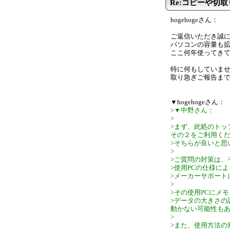
Re:コピーや切
hogehogeさん：
ご返信いただき誠
パソコンの容量も
ここ何年使ってき
特に何もしていま
取り急ぎご報告ま
▼hogehogeさん：
>▼中野さん：
>
>まず、此処のトップ
その２をご利用く
>そちらが良いと思
>
>ご質問の対策は、
>使用PCの仕様に
>メーカーサポート
>
>その使用PCにメ
>データの大きさの
動かない可能性も
>
>また、使用方法の