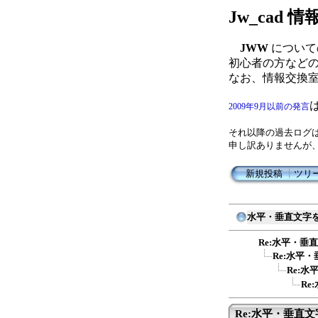
Jw_cad
JWW
について
初心者の方など
なお、情報交換
2009年9月以前の発言
それ以降の過去ログ
申し訳ありませんが
新規投稿
┃
ツリ
水平・垂直文字
Re:水平・
Re:水平
Re:
R
Re:水平・垂直