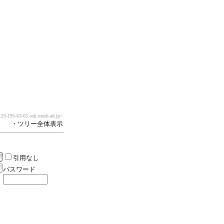
25-195-63-65.osk.mesh.ad.jp>
・ツリー全体表示
引用なし
パスワード