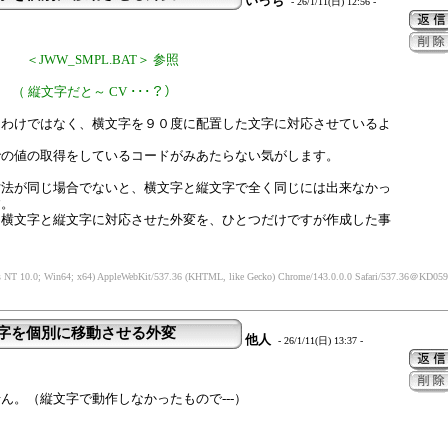
いっち
- 26/1/11(日) 12:56 -
性 ＜JWW_SMPL.BAT＞ 参照
（ 縦文字だと～ CV ･･･？）
たわけではなく、横文字を９０度に配置した文字に対応させているよ
での値の取得をしているコードがみあたらない気がします。
寸法が同じ場合でないと、横文字と縦文字で全く同じには出来なかっ
す。
、横文字と縦文字に対応させた外変を、ひとつだけですが作成した事
 NT 10.0; Win64; x64) AppleWebKit/537.36 (KHTML, like Gecko) Chrome/143.0.0.0 Safari/537.36
＠KD05912
文字を個別に移動させる外変
他人
- 26/1/11(日) 13:37 -
ん。（縦文字で動作しなかったもので---）