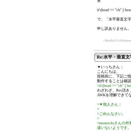
更
if (head == "ch" || he
で、「水平垂直文字
申し訳ありません
<Mozilla/5.0 (Windows
Re:水平・垂直
▼いっちさん：
こんにちは、
投稿前に、下記ご指摘
動作することは確認
>if (head == "ch" || h
わざわざ、Res頂
AWKを理解できて
>▼他人さん：
>
>ごめんなさい。
>
>momochiさ
違いないようです