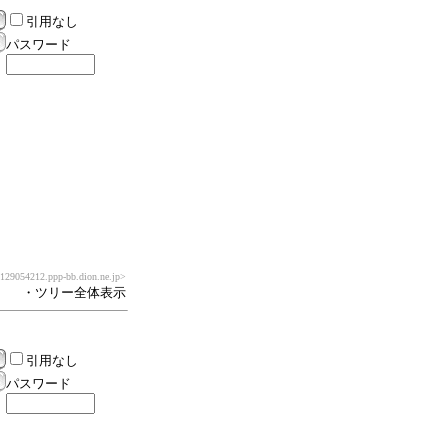
引用なし
パスワード
9054212.ppp-bb.dion.ne.jp>
・ツリー全体表示
引用なし
パスワード