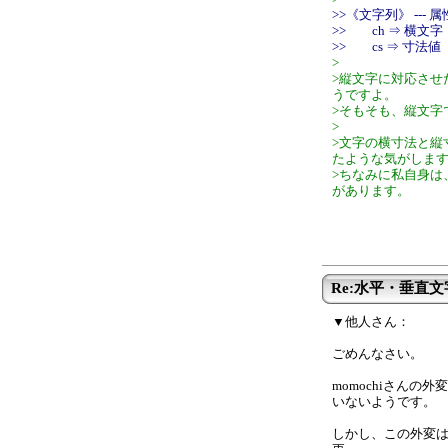
>>《文字列》 --- 
>> ch ⇒ 横文字
>> cs ⇒ 寸法値
>
>縦文字に対応させ
うですよ。
>そもそも、縦文字
>
>文字の横寸法と縦
たような気がしま
>ちなみに私自身は
があります。
Re:水平・垂直
▼他人さん：
ごめんなさい。
momochiさん
いないようです。
しかし、この外変