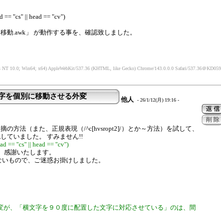
ad == "cs" || head == "cv")
移動.awk」 が動作する事を、確認致しました。
。
 NT 10.0; Win64; x64) AppleWebKit/537.36 (KHTML, like Gecko) Chrome/143.0.0.0 Safari/537.36
＠KD05912
文字を個別に移動させる外変
他人
- 26/1/12(月) 19:16 -
の方法（また、正規表現（/^c[hvsropt2]/）とか～方法）を試して、
していました。 すみません!!
ead == "cs" || head == "cv")
き、感謝いたします。
ないもので、ご迷惑お掛けしました。
んの外変が、「横文字を９０度に配置した文字に対応させている」のは、間
。