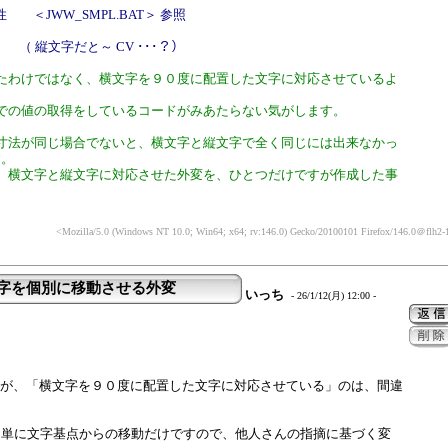
属性 ＜JWW_SMPL.BAT＞ 参照
 （ 縦文字だと～ CV ･･･？）
たわけではなく、横文字を９０度に配置した文字に対応させているよ
での値の取得をしているコードがみあたらない気がします。
寸法が同じ場合でないと、横文字と縦文字で全く同じには出来なかっ
す。
、横文字と縦文字に対応させた外変を、ひとつだけですが作成した事
<Mozilla/5.0 (Windows NT 10.0; Win64; x64; rv:146.0) Gecko/20100101 Firefox/146.0
＠flh2-1
文字を個別に移動させる外変
いっち
- 26/1/12(月) 12:00 -
の外変が、「横文字を９０度に配置した文字に対応させている」のは、間違
は単に文字基点からの移動だけですので、他人さんの指摘に基づく変