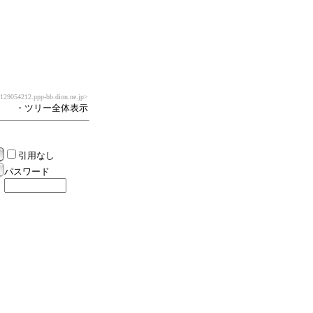
9054212.ppp-bb.dion.ne.jp>
・ツリー全体表示
引用なし
パスワード