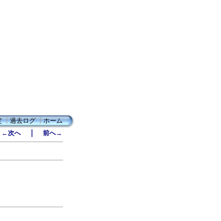
定
┃
過去ログ
┃
ホーム
｜
←次へ
前へ→