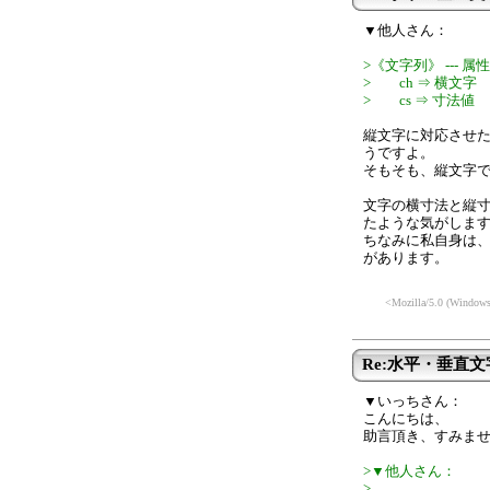
▼他人さん：
>《文字列》 --- 属
> ch ⇒ 横文字
> cs ⇒ 寸法値 
縦文字に対応させ
うですよ。
そもそも、縦文字
文字の横寸法と縦
たような気がしま
ちなみに私自身は
があります。
<Mozilla/5.0 (Windows
Re:水平・垂直
▼いっちさん：
こんにちは、
助言頂き、すみませ
>▼他人さん：
>