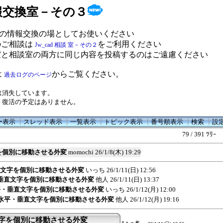
 情報交換室－その３
の情報交換の場としてお使いください
のご相談は
をご利用ください
Jw_cad 相談 室－その２
室と相談室の両方に同じ内容を投稿するのはご遠慮ください
は
からご覧ください。
過去ログのページ
は消失しています。
、復活の予定はありません。
ー表示
┃
スレッド表示
┃
一覧表示
┃
トピック表示
┃
番号順表示
┃
検索
┃
設
79 / 391 ﾂﾘｰ
を個別に移動させる外変
momochi
26/1/8(木) 19:29
垂直文字を個別に移動させる外変
いっち
26/1/11(日) 12:56
・垂直文字を個別に移動させる外変
他人
26/1/11(日) 13:37
水平・垂直文字を個別に移動させる外変
いっち
26/1/12(月) 12:00
e:水平・垂直文字を個別に移動させる外変
他人
26/1/12(月) 19:16
文字を個別に移動させる外変