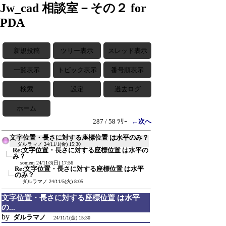
Jw_cad 相談室－その２ for
PDA
新規投稿
ツリー表示
スレッド表示
一覧表示
トピック表示
番号順表示
検索
設定
過去ログ
ホーム
287 / 58 ﾂﾘｰ
←次へ
文字位置・長さに対する座標位置 は水平のみ？
ダルラマノ
24/11/1(金) 15:30
Re:文字位置・長さに対する座標位置 は水平の
み？
somem
24/11/3(日) 17:56
Re:文字位置・長さに対する座標位置 は水平
のみ？
ダルラマノ
24/11/5(火) 8:05
文字位置・長さに対する座標位置 は水平
の...
by
ダルラマノ
24/11/1(金) 15:30