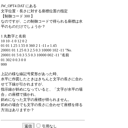
JW_OPT4.DAT にある
文字位置・長さに対する座標位置の指定
【制御コード 300 】
なのですが、この制御コードで得られる座標は水
平のものだけでしょうか？
1 丸数字と名前
10 10 -1 0 12 0 2
01 01 1.25 1.55 0 360 2 1 -11 e 1.45
20001 01 1.25 0.3 2.5 0.3 10000 102 -11 "No.
20001 01 5 0.3 5.5 0.3 10000 002 -11 "名前
01 302 0 0.3 0 0
999
上記の様な線記号変形があった時、
水平に作図したときはきちんと文字の長さに合わ
せて下線が引かれますが、
指示線が斜めになっていると、「文字が水平の場
合」の座標で描かれ、
斜めになった文字の座標が得られません。
斜めの場合でも文字の長さに合わせて座標を得る
方法はありますか？
引用なし