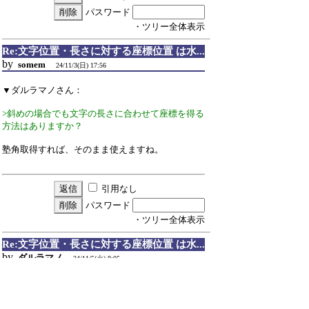
パスワード
・ツリー全体表示
Re:文字位置・長さに対する座標位置 は水...
by
somem
24/11/3(日) 17:56
▼ダルラマノさん：
>斜めの場合でも文字の長さに合わせて座標を得る
方法はありますか？
塾角取得すれば、そのまま使えますね。
引用なし
パスワード
・ツリー全体表示
Re:文字位置・長さに対する座標位置 は水...
by
ダルラマノ
24/11/5(火) 8:05
▼somemさん：
軸角取得ですね！
線記号変形の書式で他に取る方法が無いのか悩ん