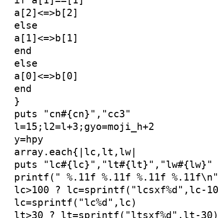
if a[1]==[1]
a[2]<=>b[2]
else
a[1]<=>b[1]
end
else
a[0]<=>b[0]
end
}
puts "cn#{cn}","cc3"
l=15;l2=l+3;gyo=moji_h+2
y=hpy
array.each{|lc,lt,lw|
puts "lc#{lc}","lt#{lt}","lw#{lw}"
printf(" %.11f %.11f %.11f %.11f\n
lc>100 ? lc=sprintf("lcsxf%d",lc-1
lc=sprintf("lc%d",lc)
lt>30 ? lt=sprintf("ltsxf%d",lt-30