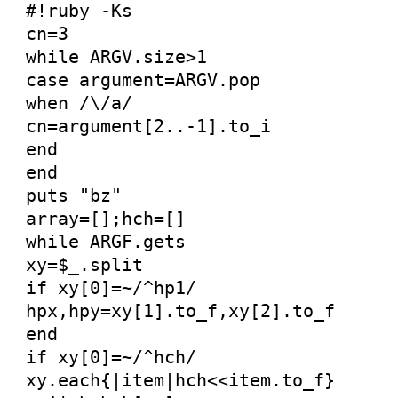
#!ruby -Ks
cn=3
while ARGV.size>1
case argument=ARGV.pop
when /\/a/
cn=argument[2..-1].to_i
end
end
puts "bz"
array=[];hch=[]
while ARGF.gets
xy=$_.split
if xy[0]=~/^hp1/
hpx,hpy=xy[1].to_f,xy[2].to_f
end
if xy[0]=~/^hch/
xy.each{|item|hch<<item.to_f}