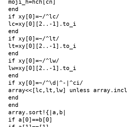
moji_h=hch[cn]
end
if xy[0]=~/^lc/
lc=xy[0][2..-1].to_i
end
if xy[0]=~/^lt/
lt=xy[0][2..-1].to_i
end
if xy[0]=~/^lw/
lw=xy[0][2..-1].to_i
end
if xy[0]=~/^\d|^-|^ci/
array<<[lc,lt,lw] unless array.inc
end
end
array.sort!{|a,b|
if a[0]==b[0]