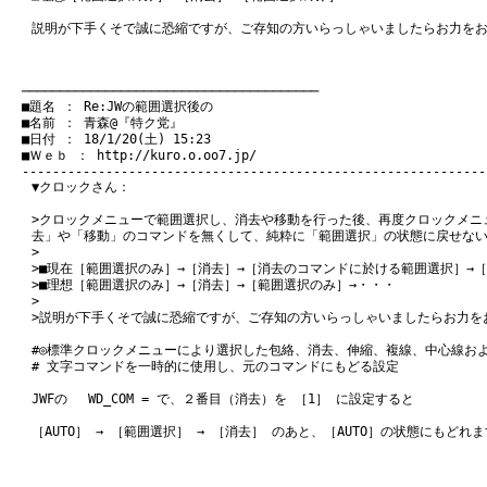
説明が下手くそで誠に恐縮ですが、ご存知の方いらっしゃいましたらお力を
　───────────────────────────────────────
　■題名 ： Re:JWの範囲選択後の

　■名前 ： 青森@『特ク党』

　■日付 ： 18/1/20(土) 15:23

　■Ｗｅｂ ： 
http://kuro.o.oo7.jp/
▼クロックさん：
>クロックメニューで範囲選択し、消去や移動を行った後、再度クロックメニ
去」や「移動」のコマンドを無くして、純粋に「範囲選択」の状態に戻せな
>
>■現在［範囲選択のみ］→［消去］→［消去のコマンドに於ける範囲選択］→
>■理想［範囲選択のみ］→［消去］→［範囲選択のみ］→・・・
>
>説明が下手くそで誠に恐縮ですが、ご存知の方いらっしゃいましたらお力を
#◎標準クロックメニューにより選択した包絡、消去、伸縮、複線、中心線お
# 文字コマンドを一時的に使用し、元のコマンドにもどる設定
JWFの WD_COM = で、２番目（消去）を ［1］ に設定すると
［AUTO］ → ［範囲選択］ → ［消去］ のあと、［AUTO］の状態にもどれ