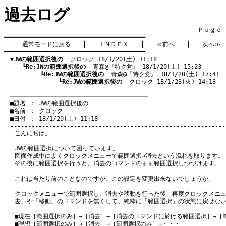
過去ログ
　　　　　　　　　　　　　　　　　　　　　　　　　　　　　　　　Ｐａｇｅ    
━━━━━━━━━━━━━━━━━━━━━━━━━━━━━━━━━━━━━━━━

通常モードに戻る
　　┃　　
ＩＮＤＥＸ
　　┃　　
≪前へ
　　│　　
次へ≫
━━━━━━━━━━━━━━━━━━━━━━━━━━━━━━━━━━━━━━━━

▼JWの範囲選択後の
  クロック 18/1/20(土) 11:18
　　　┗
Re:JWの範囲選択後の
  青森@『特ク党』 18/1/20(土) 15:23
　　　　　　┗
Re:JWの範囲選択後の
  青森@『特ク党』 18/1/20(土) 17:41
　　　　　　　　　┗
Re:JWの範囲選択後の
  クロック 18/1/23(火) 14:18
　───────────────────────────────────────
　■題名 ： JWの範囲選択後の

　■名前 ： クロック

　■日付 ： 18/1/20(土) 11:18

こんにちは。
JWの範囲選択について困っています。
図面作成中によくクロックメニューで範囲選択→消去という流れを取ります。
その後に範囲選択を行うと、消去のコマンドのまま範囲選択しつづけます。
これは当たり前のことなのですが、この設定を変更出来ないでしょうか。
クロックメニューで範囲選択し、消去や移動を行った後、再度クロックメニ
去」や「移動」のコマンドを無くして、純粋に「範囲選択」の状態に戻せな
■現在［範囲選択のみ］→［消去］→［消去のコマンドに於ける範囲選択］→［
■理想［範囲選択のみ］→［消去］→［範囲選択のみ］→・・・