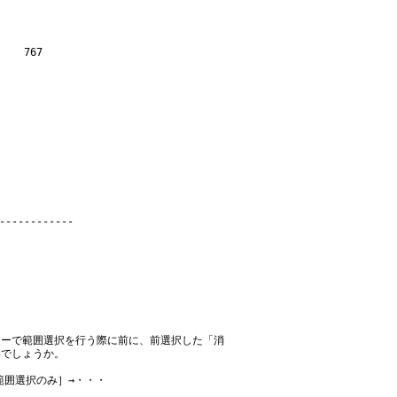
 767

ューで範囲選択を行う際に前に、前選択した「消
いでしょうか。
範囲選択のみ］→・・・