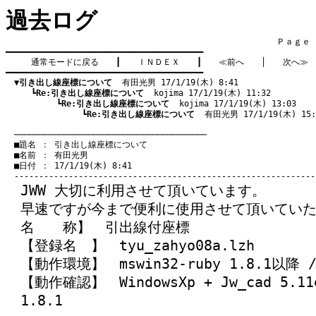
過去ログ
　　　　　　　　　　　　　　　　　　　　　　　　　　　　　　　　Ｐａｇｅ    
━━━━━━━━━━━━━━━━━━━━━━━━━━━━━━━━━━━━━━━━

通常モードに戻る
　　┃　　
ＩＮＤＥＸ
　　┃　　
≪前へ
　　│　　
次へ≫
━━━━━━━━━━━━━━━━━━━━━━━━━━━━━━━━━━━━━━━━

▼引き出し線座標について
  有田光男 17/1/19(木) 8:41
　　　┗
Re:引き出し線座標について
  kojima 17/1/19(木) 11:32
　　　　　　┗
Re:引き出し線座標について
  kojima 17/1/19(木) 13:03
　　　　　　　　　┗
Re:引き出し線座標について
  有田光男 17/1/19(木) 15:
　───────────────────────────────────────
　■題名 ： 引き出し線座標について

　■名前 ： 有田光男

　■日付 ： 17/1/19(木) 8:41

JWW 大切に利用させて頂いています。
早速ですが今まで便利に使用させて頂いてい
名 称】 引出線付座標
【登録名 】 tyu_zahyo08a.lzh
【動作環境】 mswin32-ruby 1.8.1以降 /
【動作確認】 WindowsXp + Jw_cad 5.11e
1.8.1