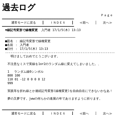
過去ログ
　　　　　　　　　　　　　　　　　　　　　　　　　　　　　　　　Ｐａｇｅ    
━━━━━━━━━━━━━━━━━━━━━━━━━━━━━━━━━━━━━━━━

通常モードに戻る
　　┃　　
ＩＮＤＥＸ
　　┃　　
≪前へ
　　│　　
次へ≫
━━━━━━━━━━━━━━━━━━━━━━━━━━━━━━━━━━━━━━━━

▼線記号変形で線種変更
  入門者 17/1/5(木) 13:13
　───────────────────────────────────────
　■題名 ： 線記号変形で線種変更

　■名前 ： 入門者

　■日付 ： 17/1/5(木) 13:13

明けましておめでとうございます。
不注意なミスで実線を1or2のランダム線に変えてしまいました。、
1 ランダム線0シンボル
800 100
110 01 -12 0 0 0 0 12
999
実践等を折れ線とか連続記号変形(線種変更)を自由自在にできないかなあ！
夢の又夢です。jwwの何らかの進展の年でありますように祈ります。
━━━━━━━━━━━━━━━━━━━━━━━━━━━━━━━━━━━━━━━━

通常モードに戻る
　　┃　　
ＩＮＤＥＸ
　　┃　　
≪前へ
　　│　　
次へ≫