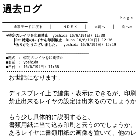
過去ログ
　　　　　　　　　　　　　　　　　　　　　　　　　　　　　　　　Ｐａｇｅ    
━━━━━━━━━━━━━━━━━━━━━━━━━━━━━━━━━━━━━━━━

通常モードに戻る
　　┃　　
ＩＮＤＥＸ
　　┃　　
≪前へ
　　│　　
次へ≫
━━━━━━━━━━━━━━━━━━━━━━━━━━━━━━━━━━━━━━━━

▼特定のレイヤを印刷禁止
  yoshida 16/6/19(日) 11:38
　　　┣
Re:特定のレイヤを印刷禁止
  kubo 16/6/19(日) 12:36
　　　┗
ありがとうございました。
  yoshida 16/6/19(日) 15:19
　───────────────────────────────────────
　■題名 ： 特定のレイヤを印刷禁止

　■名前 ： yoshida

　■日付 ： 16/6/19(日) 11:38

お世話になります。
ディスプレイ上で編集・表示はできるが、印
禁止出来るレイヤの設定は出来るのでしょう
もう少し具体的に説明すると、
書類用紙に当て込み印刷と云うのでしょうか
あるレイヤに書類用紙の画像を置いて、他の