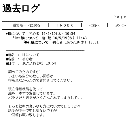
過去ログ
　　　　　　　　　　　　　　　　　　　　　　　　　　　　　　　　Ｐａｇｅ    
━━━━━━━━━━━━━━━━━━━━━━━━━━━━━━━━━━━━━━━━

通常モードに戻る
　　┃　　
ＩＮＤＥＸ
　　┃　　
≪前へ
　　│　　
次へ≫
━━━━━━━━━━━━━━━━━━━━━━━━━━━━━━━━━━━━━━━━

▼線について
  初心者 16/5/19(木) 10:54
　　　┗
Re:線について
  柳 絮 16/5/19(木) 11:43
　　　　　　┗
Re:線について
  初心者 16/5/19(木) 13:31
　───────────────────────────────────────
　■題名 ： 線について

　■名前 ： 初心者

　■日付 ： 16/5/19(木) 10:54

調べてみたのですが
いまいち自分の欲しい回答が
得られなかったので質問させてください。
現在伸縮機能を使って
線を一本ずつ変更しています。
パラメだと選択がたくさんされてしまうしで。。
もっと効率の良いやり方はないのでしょうか？
説明が下手で申し訳ないですが
ご回答お願い致します。