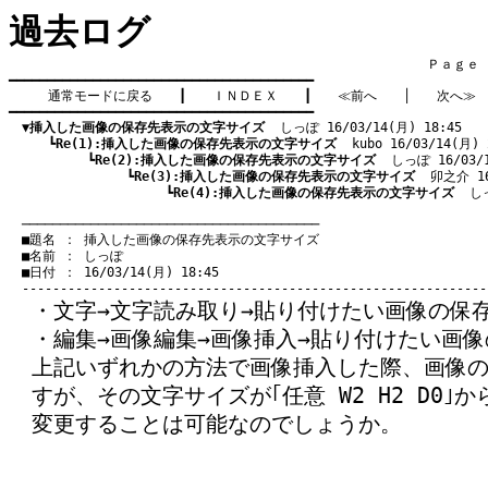
過去ログ
　　　　　　　　　　　　　　　　　　　　　　　　　　　　　　　　Ｐａｇｅ    
━━━━━━━━━━━━━━━━━━━━━━━━━━━━━━━━━━━━━━━━

通常モードに戻る
　　┃　　
ＩＮＤＥＸ
　　┃　　
≪前へ
　　│　　
次へ≫
━━━━━━━━━━━━━━━━━━━━━━━━━━━━━━━━━━━━━━━━

▼挿入した画像の保存先表示の文字サイズ
  しっぽ 16/03/14(月) 18:45
　　　┗
Re(1):挿入した画像の保存先表示の文字サイズ
  kubo 16/03/14(月) 
　　　　　　┗
Re(2):挿入した画像の保存先表示の文字サイズ
  しっぽ 16/03/1
　　　　　　　　　┗
Re(3):挿入した画像の保存先表示の文字サイズ
  卯之介 16
　　　　　　　　　　　　┗
Re(4):挿入した画像の保存先表示の文字サイズ
  し
　───────────────────────────────────────
　■題名 ： 挿入した画像の保存先表示の文字サイズ

　■名前 ： しっぽ

　■日付 ： 16/03/14(月) 18:45

・文字→文字読み取り→貼り付けたい画像の保
・編集→画像編集→画像挿入→貼り付けたい画像
上記いずれかの方法で画像挿入した際、画像
すが、その文字サイズが｢任意 W2 H2 D0｣
変更することは可能なのでしょうか。