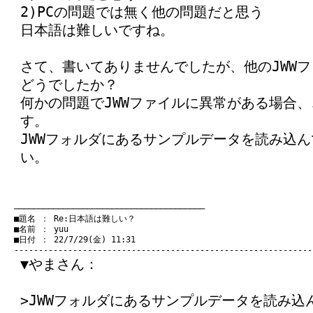
2)PCの問題では無く他の問題だと思う
日本語は難しいですね。
さて、書いてありませんでしたが、他のJWW
どうでしたか？
何かの問題でJWWファイルに異常がある場合
す。
JWWフォルダにあるサンプルデータを読み込
い。
　───────────────────────────────────────
　■題名 ： Re:日本語は難しい？

　■名前 ： yuu

　■日付 ： 22/7/29(金) 11:31

▼やまさん：
>JWWフォルダにあるサンプルデータを読み