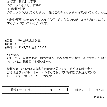
□ 指定【線色】に変更
のチェックを外し、右隣の
□ <線幅>変更
のチェックを入れてください。(先にこのチェックを入れておいても構いませ
<線幅>変更 のチェックを入れても何も起こらないのがちょっとわかりにく
するようになっているようです。
　───────────────────────────────────────
　■題名 ： Re:線の太さ変更

　■名前 ： Lion

　■日付 ： 22/7/29(金) 16:27

▼junさん：
>仕上がった全体図面の「線の太さを一括で変更する方法」をご教授ください
>もしくは、線種毎でも構いません
線幅が気になるのは多分印字の時かと思います、自分は線幅一定と
言う環境ファイル（ｊｗｆ）を作っておいて印字前に読み込んで対応
しています、違っていたらご免なさい・・・
━━━━━━━━━━━━━━━━━━━━━━━━━━━━━━━━━━━━━━━━

通常モードに戻る
　　┃　　
ＩＮＤＥＸ
　　┃　　
≪前へ
　　│　　
次へ≫
━━━━━━━━━━━━━━━━━━━━━━━━━━━━━━━━━━━━━━━━

　　　　　　　　　　　　　　　　　　　　　　　　　　　　　　　　Ｐａｇｅ    