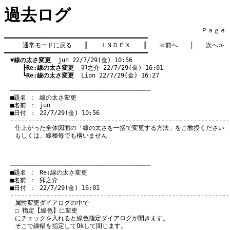
過去ログ
　　　　　　　　　　　　　　　　　　　　　　　　　　　　　　　　Ｐａｇｅ    
━━━━━━━━━━━━━━━━━━━━━━━━━━━━━━━━━━━━━━━━

通常モードに戻る
　　┃　　
ＩＮＤＥＸ
　　┃　　
≪前へ
　　│　　
次へ≫
━━━━━━━━━━━━━━━━━━━━━━━━━━━━━━━━━━━━━━━━

▼線の太さ変更
  jun 22/7/29(金) 10:56
　　　┣
Re:線の太さ変更
  卯之介 22/7/29(金) 16:01
　　　┗
Re:線の太さ変更
  Lion 22/7/29(金) 16:27
　───────────────────────────────────────
　■題名 ： 線の太さ変更

　■名前 ： jun

　■日付 ： 22/7/29(金) 10:56

仕上がった全体図面の「線の太さを一括で変更する方法」をご教授ください
もしくは、線種毎でも構いません
　───────────────────────────────────────
　■題名 ： Re:線の太さ変更

　■名前 ： 卯之介

　■日付 ： 22/7/29(金) 16:01

属性変更ダイアログの中で
□ 指定【線色】に変更
にチェックを入れると線色指定ダイアログが開きます。
そこで線幅を指定してOkして閉じます。