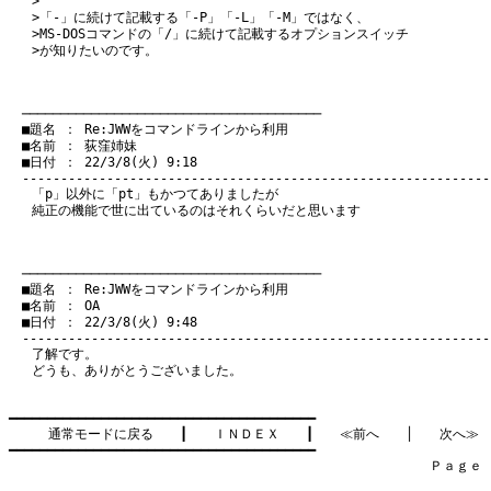
>
>「-」に続けて記載する「-P」「-L」「-M」ではなく、
>MS-DOSコマンドの「/」に続けて記載するオプションスイッチ
>が知りたいのです。
　───────────────────────────────────────
　■題名 ： Re:JWWをコマンドラインから利用

　■名前 ： 荻窪姉妹

　■日付 ： 22/3/8(火) 9:18

「p」以外に「pt」もかつてありましたが
純正の機能で世に出ているのはそれくらいだと思います
　───────────────────────────────────────
　■題名 ： Re:JWWをコマンドラインから利用

　■名前 ： OA

　■日付 ： 22/3/8(火) 9:48

了解です。
どうも、ありがとうございました。
━━━━━━━━━━━━━━━━━━━━━━━━━━━━━━━━━━━━━━━━

通常モードに戻る
　　┃　　
ＩＮＤＥＸ
　　┃　　
≪前へ
　　│　　
次へ≫
━━━━━━━━━━━━━━━━━━━━━━━━━━━━━━━━━━━━━━━━

　　　　　　　　　　　　　　　　　　　　　　　　　　　　　　　　Ｐａｇｅ    