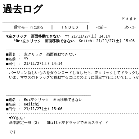
過去ログ
　　　　　　　　　　　　　　　　　　　　　　　　　　　　　　　　Ｐａｇｅ    
━━━━━━━━━━━━━━━━━━━━━━━━━━━━━━━━━━━━━━━━

通常モードに戻る
　　┃　　
ＩＮＤＥＸ
　　┃　　
≪前へ
　　│　　
次へ≫
━━━━━━━━━━━━━━━━━━━━━━━━━━━━━━━━━━━━━━━━

▼左クリック　画面移動できない
  YY 21/11/27(土) 14:14
　　　┗
Re:左クリック　画面移動できない
  Keiichi 21/11/27(土) 15:06
　───────────────────────────────────────
　■題名 ： 左クリック　画面移動できない

　■名前 ： YY

　■日付 ： 21/11/27(土) 14:14

バージョン新しいものをダウンロードし直したら、左クリックしてドラッグ
いま。マウスのドラッグで移動するにはどのように設定すればよいでしょう
　───────────────────────────────────────
　■題名 ： Re:左クリック　画面移動できない

　■名前 ： Keiichi

　■日付 ： 21/11/27(土) 15:06

▼YYさん：
基本設定一般（2） Shift＋左ドラッグで画面スライ ド
です