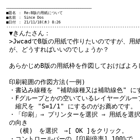
　───────────────────────────────────────
　■題名 ： Re:B版の用紙について

　■名前 ： Since Dos

　■日付 ： 21/11/18(木) 8:26

▼きんたさん：
>JwcadでB版の用紙で作りたいのですが、
が、どうすればいいのでしょうか？
あらかじめB版の用紙枠を作図しておけばよろ
印刷範囲の作図方法(一例)
・書込み線種を "補助線種又は補助線色" に
・Fグループとかの空いているレイヤーグルー
縮尺を "S=1/1" にするのがお薦めです。
・「印刷」⇒ プリンターを選択 ⇒ 用紙を選択
の向き
(横) を選択 ⇒[ OK ]をクリック。
・コントロールバーの [印刷倍率] 100%で