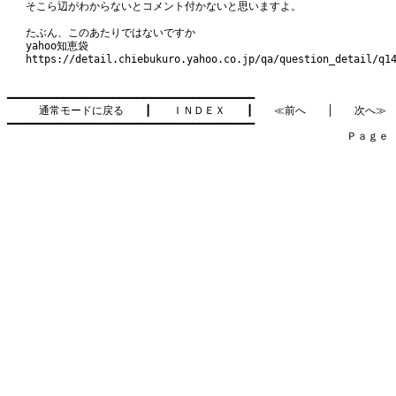
そこら辺がわからないとコメント付かないと思いますよ。
たぶん、このあたりではないですか
yahoo知恵袋
https://detail.chiebukuro.yahoo.co.jp/qa/question_detail/q1
━━━━━━━━━━━━━━━━━━━━━━━━━━━━━━━━━━━━━━━━

通常モードに戻る
　　┃　　
ＩＮＤＥＸ
　　┃　　
≪前へ
　　│　　
次へ≫
━━━━━━━━━━━━━━━━━━━━━━━━━━━━━━━━━━━━━━━━

　　　　　　　　　　　　　　　　　　　　　　　　　　　　　　　　Ｐａｇｅ    