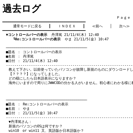
過去ログ
　　　　　　　　　　　　　　　　　　　　　　　　　　　　　　　　Ｐａｇｅ    
━━━━━━━━━━━━━━━━━━━━━━━━━━━━━━━━━━━━━━━━

通常モードに戻る
　　┃　　
ＩＮＤＥＸ
　　┃　　
≪前へ
　　│　　
次へ≫
━━━━━━━━━━━━━━━━━━━━━━━━━━━━━━━━━━━━━━━━

▼コントロールバーの表示
  丹澤篤 21/11/4(木) 12:40
　　　┗
Re:コントロールバーの表示
  やま 21/11/5(金) 10:47
　───────────────────────────────────────
　■題名 ： コントロールバーの表示

　■名前 ： 丹澤篤

　■日付 ： 21/11/4(木) 12:40

教えて下さい。以前使っていたパソコンが故障し新規のものにダウンロード
【？？？？】になってしました。
どの様にしたら日本語表示になりますか？
海外にいますので周りにJWWCODの分かる人がいません。初心者にわかる様に
　───────────────────────────────────────
　■題名 ： Re:コントロールバーの表示

　■名前 ： やま

　■日付 ： 21/11/5(金) 10:47

▼丹澤篤さん：
新規のパソコンのOSは何ですか？
win10 or win11 又、英語版か日本語版か？