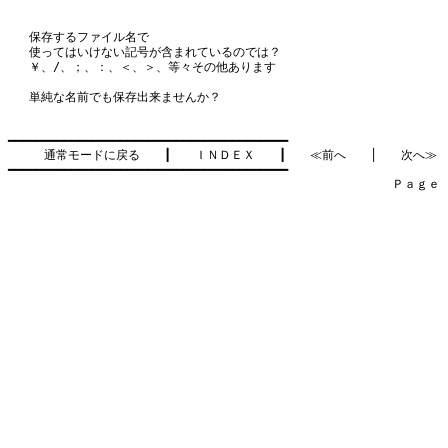
保存するファイル名で
使ってはいけない記号が含まれているのでは？
￥、/、；、：、＜、＞、等々その他あります
単純な名前でも保存出来ませんか？
━━━━━━━━━━━━━━━━━━━━━━━━━━━━━━━━━━━━━━━━

通常モードに戻る
　　┃　　
ＩＮＤＥＸ
　　┃　　
≪前へ
　　│　　
次へ≫
━━━━━━━━━━━━━━━━━━━━━━━━━━━━━━━━━━━━━━━━

　　　　　　　　　　　　　　　　　　　　　　　　　　　　　　　　Ｐａｇｅ    