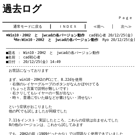
過去ログ
　　　　　　　　　　　　　　　　　　　　　　　　　　　　　　　　Ｐａｇｅ    
━━━━━━━━━━━━━━━━━━━━━━━━━━━━━━━━━━━━━━━━

通常モードに戻る
　　┃　　
ＩＮＤＥＸ
　　┃　　
≪前へ
　　│　　
次へ≫
━━━━━━━━━━━━━━━━━━━━━━━━━━━━━━━━━━━━━━━━

▼Win10・20H2　と　jwcadの各バージョン動作
  cad初心者 20/12/25(金) 
　　　┗
Re:Win10・20H2　と　jwcadの各バージョン動作
  Ryo 20/12/25(金
　───────────────────────────────────────
　■題名 ： Win10・20H2　と　jwcadの各バージョン動作

　■名前 ： cad初心者

　■日付 ： 20/12/25(金) 14:49

お世話になっております
まず、win10・20H2のPCにて、8.22dを使用
・右側のレイヤーグループのボタンがなんかぼやけてる
（ちょっと言葉で説明が難しいです）
・右クリしてもレイヤーの一覧が出ない
・時々、普通に引いた線などが書けない・消せない
という症状がおこりました
他のPCでも試しましたが同様でした
7.11をインスト・実証したところ、これらの症状は出ませんでした
8の他のバージョンは、これから試してみます
でも、20H2の前（1909だったかな）では問題なく使用できていました