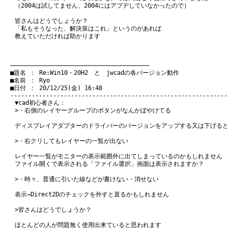
（2004は試してません、2004にはアプデしていなかったので）
皆さんはどうでしょうか？
「私もそうなった、解決策はこれ」というのがあれば
教えていただければ助かります
　───────────────────────────────────────
　■題名 ： Re:Win10・20H2　と　jwcadの各バージョン動作

　■名前 ： Ryo

　■日付 ： 20/12/25(金) 16:48

▼cad初心者さん：
>・右側のレイヤーグループのボタンがなんかぼやけてる
ディスプレイアダプターのドライバーのバージョンをアップする又は下げる
>・右クリしてもレイヤーの一覧が出ない
レイヤー一覧がモニターの表示範囲外に出てしまっているのかもしれません
ファイル開くで表示される「ファイル選択」画面は表示されますか？
>・時々、普通に引いた線などが書けない・消せない
表示→Direct2Dのチェックを外すと直るかもしれません
>皆さんはどうでしょうか？
ほとんどの人が問題無く使用出来ていると思われます