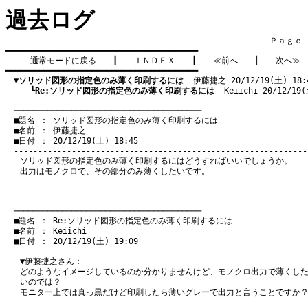
過去ログ
　　　　　　　　　　　　　　　　　　　　　　　　　　　　　　　　Ｐａｇｅ    
━━━━━━━━━━━━━━━━━━━━━━━━━━━━━━━━━━━━━━━━

通常モードに戻る
　　┃　　
ＩＮＤＥＸ
　　┃　　
≪前へ
　　│　　
次へ≫
━━━━━━━━━━━━━━━━━━━━━━━━━━━━━━━━━━━━━━━━

▼ソリッド図形の指定色のみ薄く印刷するには
  伊藤捷之 20/12/19(土) 18:
　　　┗
Re:ソリッド図形の指定色のみ薄く印刷するには
  Keiichi 20/12/19
　───────────────────────────────────────
　■題名 ： ソリッド図形の指定色のみ薄く印刷するには

　■名前 ： 伊藤捷之

　■日付 ： 20/12/19(土) 18:45

ソリッド図形の指定色のみ薄く印刷するにはどうすればいいでしょうか。
出力はモノクロで、その部分のみ薄くしたいです。
　───────────────────────────────────────
　■題名 ： Re:ソリッド図形の指定色のみ薄く印刷するには

　■名前 ： Keiichi

　■日付 ： 20/12/19(土) 19:09

▼伊藤捷之さん：
どのようなイメージしているのか分かりませんけど、モノクロ出力で薄くし
いのでは？
モニター上では真っ黒だけど印刷したら薄いグレーで出力と言うことですか