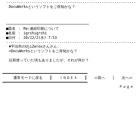
DocuWorksというソフトをご存知かな？
　───────────────────────────────────────
　■題名 ： Re:連続印刷について

　■名前 ： igrshigrshi

　■日付 ： 20/12/2(水) 7:53

▼宇治市のUjiZeroxさんさん：
>DocuWorksというソフトをご存知かな？
以前使っていた頃もありましたが、それが何か？
━━━━━━━━━━━━━━━━━━━━━━━━━━━━━━━━━━━━━━━━

通常モードに戻る
　　┃　　
ＩＮＤＥＸ
　　┃　　
≪前へ
　　│　　
次へ≫
━━━━━━━━━━━━━━━━━━━━━━━━━━━━━━━━━━━━━━━━

　　　　　　　　　　　　　　　　　　　　　　　　　　　　　　　　Ｐａｇｅ    