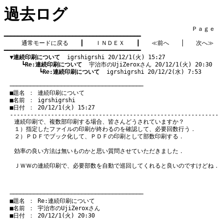
過去ログ
　　　　　　　　　　　　　　　　　　　　　　　　　　　　　　　　Ｐａｇｅ    
━━━━━━━━━━━━━━━━━━━━━━━━━━━━━━━━━━━━━━━━

通常モードに戻る
　　┃　　
ＩＮＤＥＸ
　　┃　　
≪前へ
　　│　　
次へ≫
━━━━━━━━━━━━━━━━━━━━━━━━━━━━━━━━━━━━━━━━

▼連続印刷について
  igrshigrshi 20/12/1(火) 15:27
　　　┗
Re:連続印刷について
  宇治市のUjiZeroxさん 20/12/1(火) 20:30
　　　　　　┗
Re:連続印刷について
  igrshigrshi 20/12/2(水) 7:53
　───────────────────────────────────────
　■題名 ： 連続印刷について

　■名前 ： igrshigrshi

　■日付 ： 20/12/1(火) 15:27

連続印刷で、複数部印刷する場合、皆さんどうされていますか？
１）指定したファイルの印刷が終わるのを確認して、必要回数行う．
２）ＰＤＦでブック化して、ＰＤＦの印刷として部数印刷する．
効率の良い方法は無いものかと思い質問させていただきました．
ＪＷＷの連続印刷で、必要部数を自動で巡回してくれると良いのですけどね
　───────────────────────────────────────
　■題名 ： Re:連続印刷について

　■名前 ： 宇治市のUjiZeroxさん

　■日付 ： 20/12/1(火) 20:30
